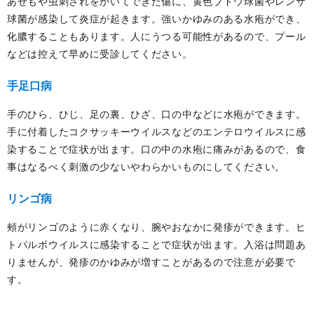
あせもや虫刺されをかいてできた傷に、黄色ブドウ球菌やレンサ
球菌が感染して炎症が起きます。強いかゆみのある水疱ができ、
化膿することもあります。人にうつる可能性があるので、プール
などは控えて早めに受診してください。
手足口病
手のひら、ひじ、足の裏、ひざ、口の中などに水疱ができます。
手に付着したコクサッキーウイルスなどのエンテロウイルスに感
染することで症状が出ます。口の中の水疱に痛みがあるので、食
事はなるべく刺激の少ないやわらかいものにしてください。
リンゴ病
頰がリンゴのように赤くなり、腕やおなかに発疹ができます。ヒ
トパルボウイルスに感染することで症状が出ます。入浴は問題あ
りませんが、発疹のかゆみが増すことがあるので注意が必要で
す。